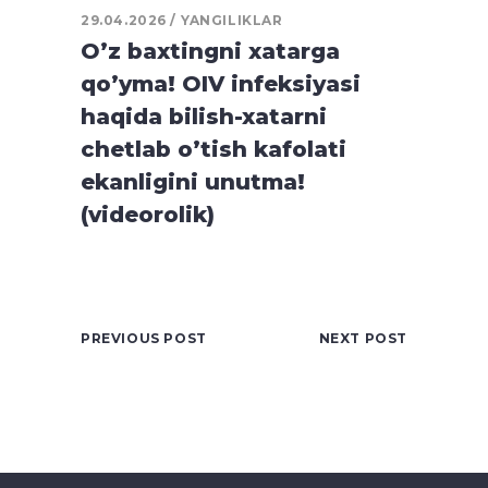
29.04.2026
YANGILIKLAR
O’z baxtingni xatarga
qo’yma! OIV infeksiyasi
haqida bilish-xatarni
chetlab o’tish kafolati
ekanligini unutma!
(videorolik)
PREVIOUS POST
NEXT POST