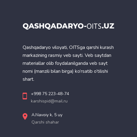
Qashqadaryo viloyati, OITSga qarshi kurash
markazining rasmiy veb sayti. Veb saytdan
materiallar olib foydalanilganda veb sayt
nomi (manzili bilan birga) ko’rsatib o’tilishi
shart.
+998 75 223-48-74
karshispid@mail.ru
A.Navoiy k, 5 uy
Qarshi shahar