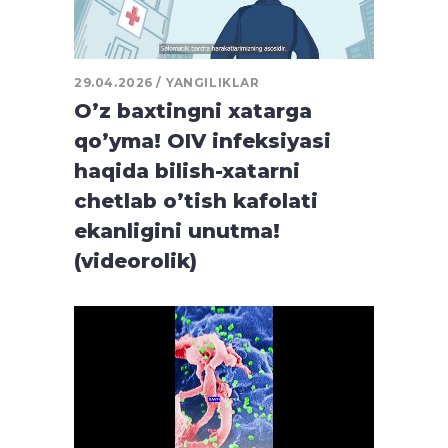
29.04.2026
YANGILIKLAR
O’z baxtingni xatarga
qo’yma! OIV infeksiyasi
haqida bilish-xatarni
chetlab o’tish kafolati
ekanligini unutma!
(videorolik)