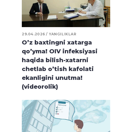
29.04.2026
YANGILIKLAR
O’z baxtingni xatarga
qo’yma! OIV infeksiyasi
haqida bilish-xatarni
chetlab o’tish kafolati
ekanligini unutma!
(videorolik)