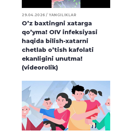
29.04.2026
YANGILIKLAR
O’z baxtingni xatarga
qo’yma! OIV infeksiyasi
haqida bilish-xatarni
chetlab o’tish kafolati
ekanligini unutma!
(videorolik)