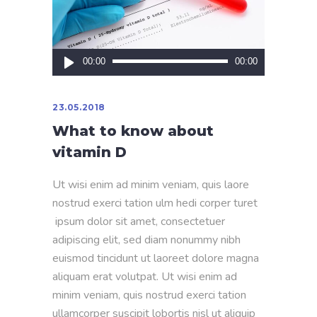
Аудиоплеер
00:00
00:00
23.05.2018
What to know about
vitamin D
Ut wisi enim ad minim veniam, quis laore
nostrud exerci tation ulm hedi corper turet
ipsum dolor sit amet, consectetuer
adipiscing elit, sed diam nonummy nibh
euismod tincidunt ut laoreet dolore magna
aliquam erat volutpat. Ut wisi enim ad
minim veniam, quis nostrud exerci tation
ullamcorper suscipit lobortis nisl ut aliquip