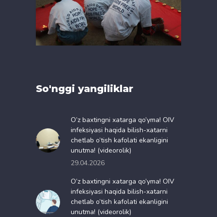
So'nggi yangiliklar
O’z baxtingni xatarga qo’yma! OIV
infeksiyasi haqida bilish-xatarni
chetlab o’tish kafolati ekanligini
unutma! (videorolik)
29.04.2026
O’z baxtingni xatarga qo’yma! OIV
infeksiyasi haqida bilish-xatarni
chetlab o’tish kafolati ekanligini
unutma! (videorolik)