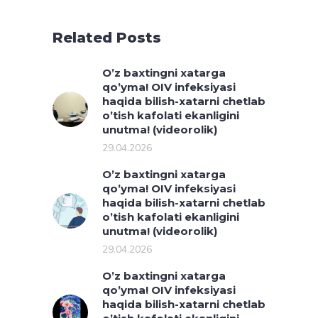
Related Posts
O’z baxtingni xatarga
qo’yma! OIV infeksiyasi
haqida bilish-xatarni chetlab
o’tish kafolati ekanligini
unutma! (videorolik)
29.04.2026
O’z baxtingni xatarga
qo’yma! OIV infeksiyasi
haqida bilish-xatarni chetlab
o’tish kafolati ekanligini
unutma! (videorolik)
29.04.2026
O’z baxtingni xatarga
qo’yma! OIV infeksiyasi
haqida bilish-xatarni chetlab