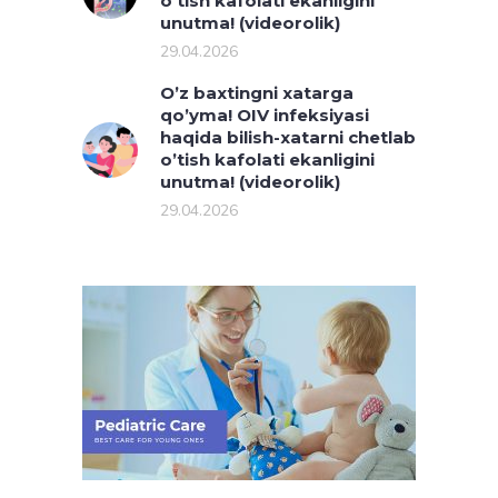
o’tish kafolati ekanligini
unutma! (videorolik)
29.04.2026
O’z baxtingni xatarga
qo’yma! OIV infeksiyasi
haqida bilish-xatarni chetlab
o’tish kafolati ekanligini
unutma! (videorolik)
29.04.2026