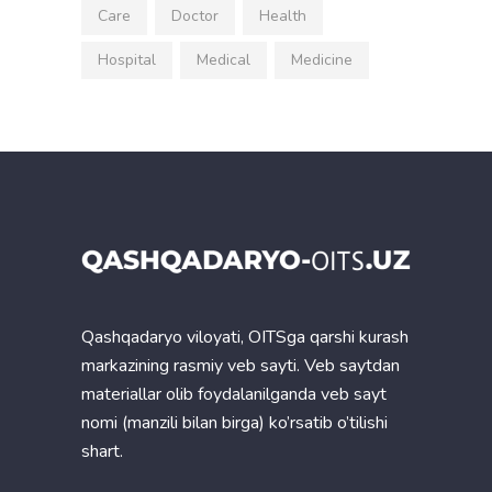
Care
Doctor
Health
Hospital
Medical
Medicine
Qashqadaryo viloyati, OITSga qarshi kurash
markazining rasmiy veb sayti. Veb saytdan
materiallar olib foydalanilganda veb sayt
nomi (manzili bilan birga) ko’rsatib o’tilishi
shart.