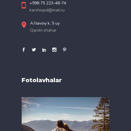
+998 75 223-48-74
karshispid@mail.ru
A.Navoiy k, 5 uy
Qarshi shahar
Fotolavhalar