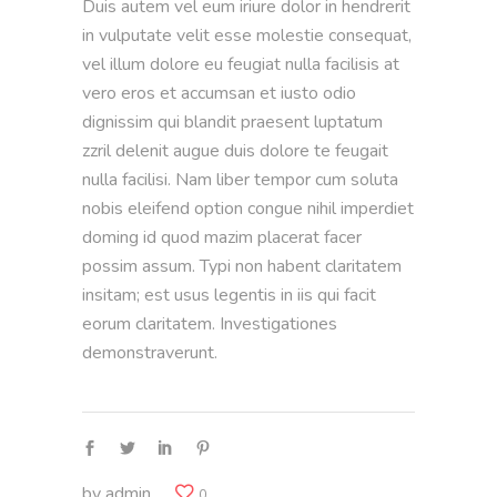
Duis autem vel eum iriure dolor in hendrerit
in vulputate velit esse molestie consequat,
vel illum dolore eu feugiat nulla facilisis at
vero eros et accumsan et iusto odio
dignissim qui blandit praesent luptatum
zzril delenit augue duis dolore te feugait
nulla facilisi. Nam liber tempor cum soluta
nobis eleifend option congue nihil imperdiet
doming id quod mazim placerat facer
possim assum. Typi non habent claritatem
insitam; est usus legentis in iis qui facit
eorum claritatem. Investigationes
demonstraverunt.
by
admin
0