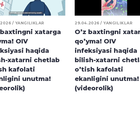
.2026
YANGILIKLAR
29.04.2026
YANGILIKLAR
 baxtingni xatarga
O’z baxtingni xata
yma! OIV
qo’yma! OIV
eksiyasi haqida
infeksiyasi haqida
sh-xatarni chetlab
bilish-xatarni chet
sh kafolati
o’tish kafolati
nligini unutma!
ekanligini unutma!
eorolik)
(videorolik)