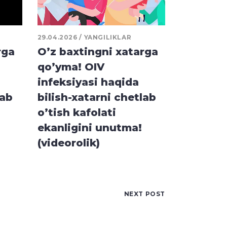
29.04.2026
YANGILIKLAR
rga
O’z baxtingni xatarga
qo’yma! OIV
infeksiyasi haqida
lab
bilish-xatarni chetlab
o’tish kafolati
ekanligini unutma!
(videorolik)
NEXT POST