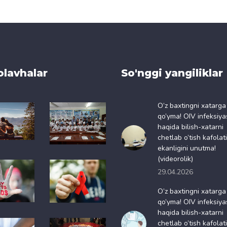
olavhalar
So'nggi yangiliklar
O’z baxtingni xatarga
qo’yma! OIV infeksiya
haqida bilish-xatarni
chetlab o’tish kafolati
ekanligini unutma!
(videorolik)
29.04.2026
O’z baxtingni xatarga
qo’yma! OIV infeksiya
haqida bilish-xatarni
chetlab o’tish kafolati