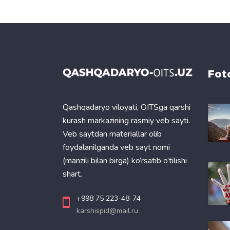
Fot
Qashqadaryo viloyati, OITSga qarshi
kurash markazining rasmiy veb sayti.
Veb saytdan materiallar olib
foydalanilganda veb sayt nomi
(manzili bilan birga) ko’rsatib o’tilishi
shart.
+998 75 223-48-74
karshispid@mail.ru