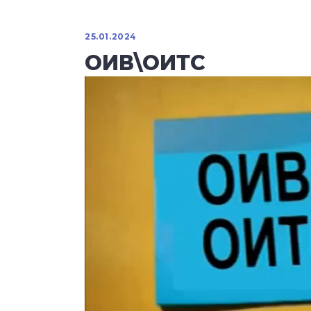
25.01.2024
ОИВ\ОИТС
Видеоплеер