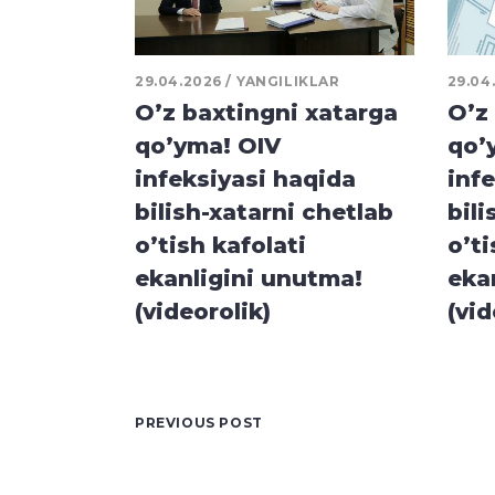
29.04.2026
YANGILIKLAR
29.04
O’z baxtingni xatarga
O’z
qo’yma! OIV
qo’
infeksiyasi haqida
inf
bilish-xatarni chetlab
bili
o’tish kafolati
o’ti
ekanligini unutma!
eka
(videorolik)
(vid
PREVIOUS POST