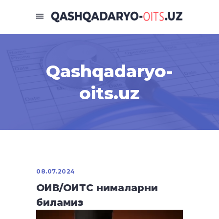
Qashqadaryo-
oits.uz
08.07.2024
ОИВ/ОИТС нималарни
биламиз
Видеоплеер