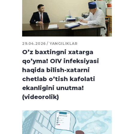
29.04.2026
YANGILIKLAR
O’z baxtingni xatarga
qo’yma! OIV infeksiyasi
haqida bilish-xatarni
chetlab o’tish kafolati
ekanligini unutma!
(videorolik)