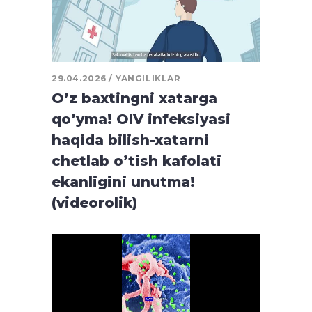
29.04.2026
YANGILIKLAR
O’z baxtingni xatarga
qo’yma! OIV infeksiyasi
haqida bilish-xatarni
chetlab o’tish kafolati
ekanligini unutma!
(videorolik)