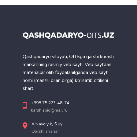
Qashqadaryo viloyati, OITSga qarshi kurash
markazining rasmiy veb sayti. Veb saytdan
materiallar olib foydalanilganda veb sayt
nomi (manzili bilan birga) ko’rsatib o’tilishi
shart.
+998 75 223-48-74
karshispid@mail.ru
A.Navoiy k, 5 uy
Qarshi shahar