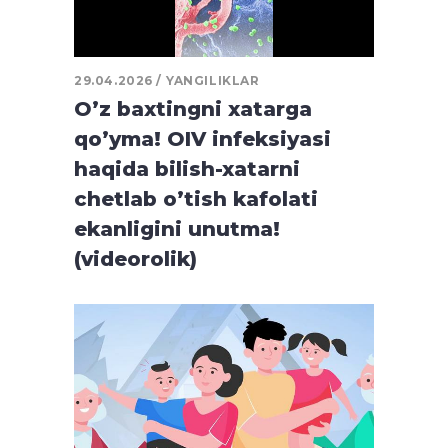
29.04.2026
YANGILIKLAR
O’z baxtingni xatarga
qo’yma! OIV infeksiyasi
haqida bilish-xatarni
chetlab o’tish kafolati
ekanligini unutma!
(videorolik)