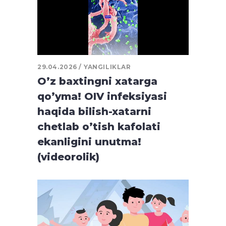
29.04.2026
YANGILIKLAR
O’z baxtingni xatarga
qo’yma! OIV infeksiyasi
haqida bilish-xatarni
chetlab o’tish kafolati
ekanligini unutma!
(videorolik)