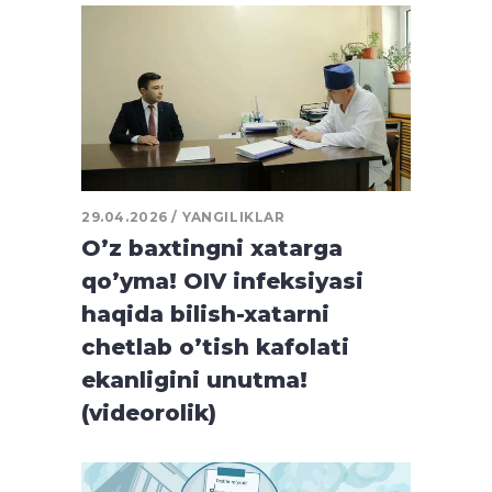
29.04.2026
YANGILIKLAR
O’z baxtingni xatarga
qo’yma! OIV infeksiyasi
haqida bilish-xatarni
chetlab o’tish kafolati
ekanligini unutma!
(videorolik)