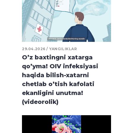
29.04.2026
YANGILIKLAR
O’z baxtingni xatarga
qo’yma! OIV infeksiyasi
haqida bilish-xatarni
chetlab o’tish kafolati
ekanligini unutma!
(videorolik)