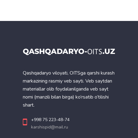
Qashqadaryo viloyati, OITSga qarshi kurash
markazining rasmiy veb sayti. Veb saytdan
materiallar olib foydalanilganda veb sayt
nomi (manzili bilan birga) ko’rsatib o’tilishi
shart.
+998 75 223-48-74
karshispid@mail.ru