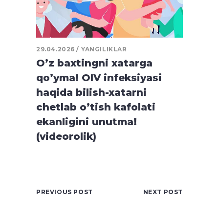
29.04.2026
YANGILIKLAR
O’z baxtingni xatarga
qo’yma! OIV infeksiyasi
haqida bilish-xatarni
chetlab o’tish kafolati
ekanligini unutma!
(videorolik)
PREVIOUS POST
NEXT POST