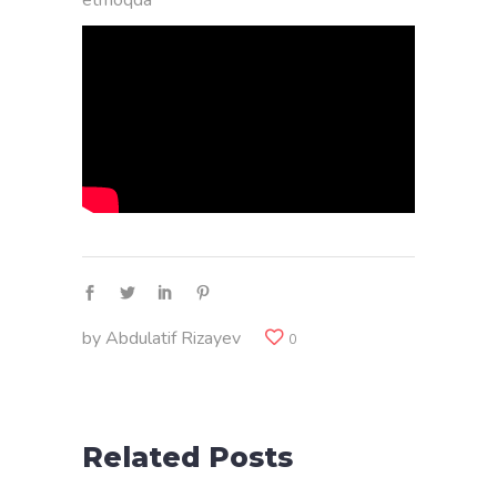
etmoqda
by
Abdulatif Rizayev
0
Related Posts