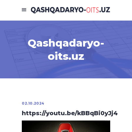
Qashqadaryo-
oits.uz
02.10.2024
https://youtu.be/kBBqBi0yJj4