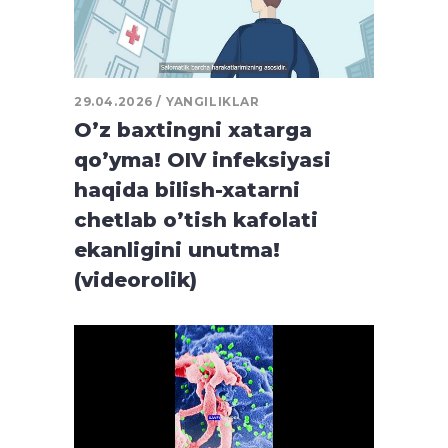
29.04.2026
YANGILIKLAR
O’z baxtingni xatarga
qo’yma! OIV infeksiyasi
haqida bilish-xatarni
chetlab o’tish kafolati
ekanligini unutma!
(videorolik)