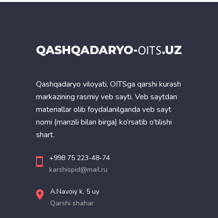
Qashqadaryo viloyati, OITSga qarshi kurash
markazining rasmiy veb sayti. Veb saytdan
materiallar olib foydalanilganda veb sayt
nomi (manzili bilan birga) ko’rsatib o’tilishi
shart.
+998 75 223-48-74
karshispid@mail.ru
A.Navoiy k, 5 uy
Qarshi shahar