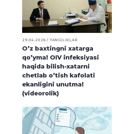
29.04.2026
YANGILIKLAR
O’z baxtingni xatarga
qo’yma! OIV infeksiyasi
haqida bilish-xatarni
chetlab o’tish kafolati
ekanligini unutma!
(videorolik)