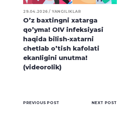
29.04.2026
YANGILIKLAR
O’z baxtingni xatarga
qo’yma! OIV infeksiyasi
haqida bilish-xatarni
chetlab o’tish kafolati
ekanligini unutma!
(videorolik)
PREVIOUS POST
NEXT POST