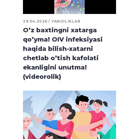
29.04.2026
YANGILIKLAR
O’z baxtingni xatarga
qo’yma! OIV infeksiyasi
haqida bilish-xatarni
chetlab o’tish kafolati
ekanligini unutma!
(videorolik)