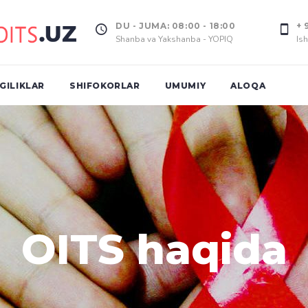
DU - JUMA: 08:00 - 18:00
+ 
Shanba va Yakshanba - YOPIQ
Ish
GILIKLAR
SHIFOKORLAR
UMUMIY
ALOQA
OITS haqida