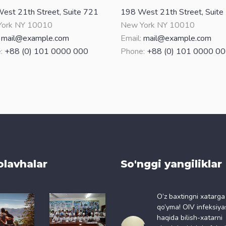
est 21th Street, Suite 721
198 West 21th Street, Suite
ork NY 10010
New York NY 10010
:
mail@example.com
Email:
mail@example.com
:
+88 (0) 101 0000 000
Phone:
+88 (0) 101 0000 0
olavhalar
So'nggi yangiliklar
O’z baxtingni xatarga
qo’yma! OIV infeksiya
haqida bilish-xatarni