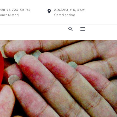
998 75 223-48-74
A.NAVOIY K, 5 UY
onch telefoni
Qarshi shahar