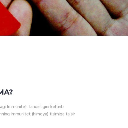
MA?
i Immunitet Tanqisligini keltirib
ning immunitet (himoya) tizimiga ta’sir