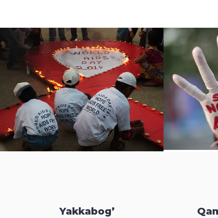
Yakkabog’
Qam