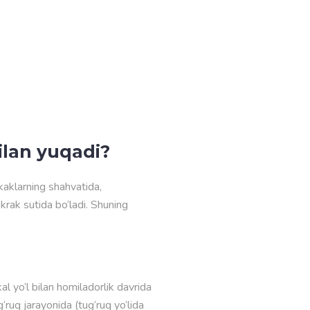
bilan yuqadi?
kaklarning shahvatida,
o‘krak sutida bo‘ladi. Shuning
l yo‘l bilan homiladorlik davrida
‘ruq jarayonida (tug‘ruq yo‘lida