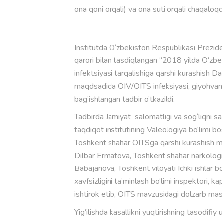
ona qoni orqali) va ona suti orqali chaqaloq
Institutda O‘zbekiston Respublikasi Prezid
qarori bilan tasdiqlangan “2018 yilda O‘zb
infektsiyasi tarqalishiga qarshi kurashish Dav
maqdsadida OIV/OITS infeksiyasi, giyohvandl
bag’ishlangan tadbir o’tkazildi.
Tadbirda Jamiyat salomatligi va sog‘liqni saq
taqdiqot institutining Valeologiya bo‘limi bo
Toshkent shahar OITSga qarshi kurashish ma
Dilbar Ermatova, Toshkent shahar narkologi
Babajanova, Toshkent viloyati Ichki ishlar
xavfsizligini ta’minlash bo‘limi inspektori, k
ishtirok etib, OITS mavzusidagi dolzarb masal
Yig‘ilishda kasallikni yuqtirishning tasodifiy