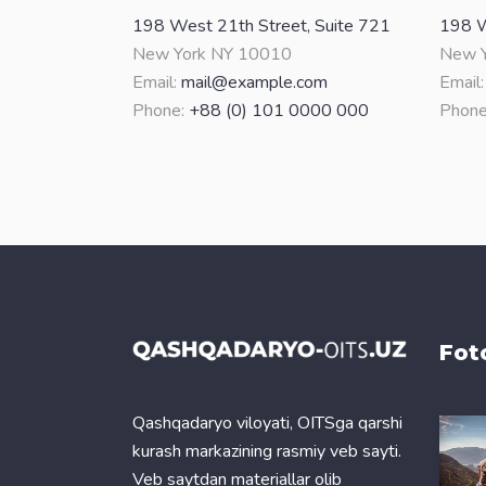
198 West 21th Street, Suite 721
198 W
New York NY 10010
New Y
Email:
mail@example.com
Email
Phone:
+88 (0) 101 0000 000
Phone
Fot
Qashqadaryo viloyati, OITSga qarshi
kurash markazining rasmiy veb sayti.
Veb saytdan materiallar olib