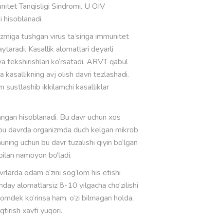
nitet Tanqisligi Sindromi. U OIV
i hisoblanadi.
miga tushgan virus ta’siriga immunitet
ytaradi. Kasallik alomatlari deyarli
ya tekshirishlari ko‘rsatadi. ARVT qabul
kasallikning avj olish davri tezlashadi.
m sustlashib ikkilamchi kasalliklar
ngan hisoblanadi. Bu davr uchun xos
, bu davrda organizmda duch kelgan mikrob
huning uchun bu davr tuzalishi qiyin bo‘lgan
 bilan namoyon bo‘ladi.
rlarda odam o‘zini sog‘lom his etishi
ay alomatlarsiz 8-10 yilgacha cho‘zilishi
mdek ko‘rinsa ham, o‘zi bilmagan holda,
qtirish xavfi yuqori.