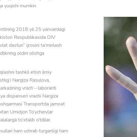
qa yuqishi mumkin.
entining 2018 yil 25 yanvardagi
ekiston Respublikasida OIV
lat dasturi” ijrosini ta’minlash
ikning oldini olishga
lashni tashkil etish ilmiy
shlig‘i Nargiza Rasulova,
rkazining vrach – laboranti
ya dispanseri vrachi Nargiza
 boshqarmasi Transportda jamoat
apitan Umidjon To‘ychievlar
alarga to‘xtalib o‘tdilar.
 usullari ham uchrab turganligi ham