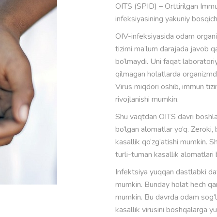
OITS (SPID) – Orttirilgan Immu
infeksiyasining yakuniy bosqich
OIV-infeksiyasida odam organiz
tizimi ma’lum darajada javob qa
bo‘lmaydi. Uni faqat laboratori
qilmagan holatlarda organizmda 
Virus miqdori oshib, immun tizi
rivojlanishi mumkin.
Shu vaqtdan OITS davri boshla
bo‘lgan alomatlar yo‘q. Zeroki
kasallik qo‘zg‘atishi mumkin. S
turli-tuman kasallik alomatlari
Infektsiya yuqqan dastlabki dav
mumkin. Bunday holat hech qand
mumkin. Bu davrda odam sog‘lo
kasallik virusini boshqalarga yu