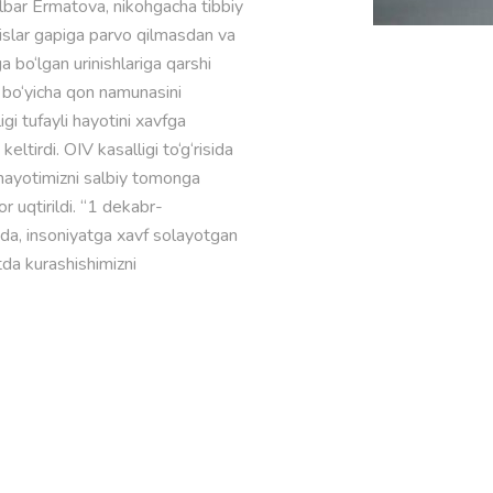
 Dilbar Ermatova, nikohgacha tibbiy
sislar gapiga parvo qilmasdan va
 bo‘lgan urinishlariga qarshi
k bo‘yicha qon namunasini
igi tufayli hayotini xavfga
eltirdi. OIV kasalligi to‘g‘risida
 hayotimizni salbiy tomonga
or uqtirildi. “1 dekabr-
ida, insoniyatga xavf solayotgan
tda kurashishimizni