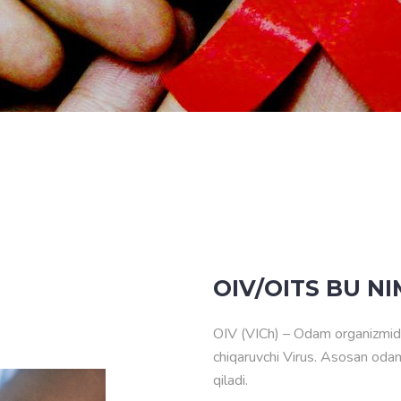
OIV/OITS BU NI
OIV (VICh) – Odam organizmidag
chiqaruvchi Virus. Asosan odam
qiladi.