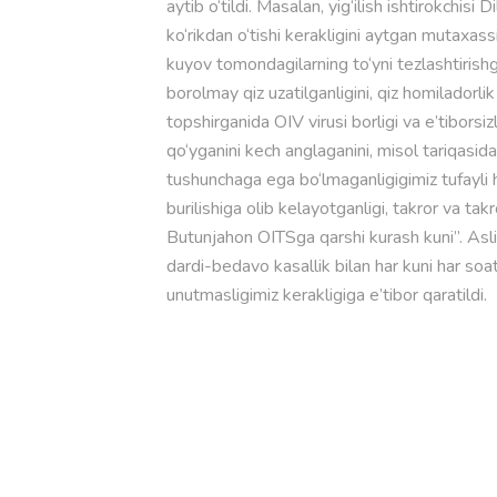
aytib o‘tildi. Masalan, yig‘ilish ishtirokchisi
ko‘rikdan o‘tishi kerakligini aytgan mutaxas
kuyov tomondagilarning to‘yni tezlashtirishga
borolmay qiz uzatilganligini, qiz homiladorli
topshirganida OIV virusi borligi va e’tiborsizl
qo‘yganini kech anglaganini, misol tariqasida k
tushunchaga ega bo‘lmaganligigimiz tufayli
burilishiga olib kelayotganligi, takror va takr
Butunjahon OITSga qarshi kurash kuni”. Asl
dardi-bedavo kasallik bilan har kuni har soa
unutmasligimiz kerakligiga e’tibor qaratildi.