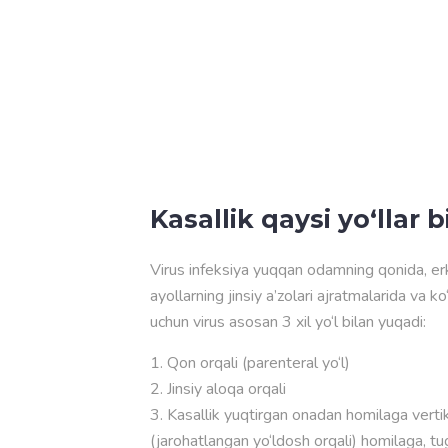
Kasallik qaysi yo‘llar 
Virus infeksiya yuqqan odamning qonida, er
ayollarning jinsiy a’zolari ajratmalarida va k
uchun virus asosan 3 xil yo‘l bilan yuqadi:
Qon orqali (parenteral yo‘l)
Jinsiy aloqa orqali
Kasallik yuqtirgan onadan homilaga vertika
(jarohatlangan yo‘ldosh orqali) homilaga, tug