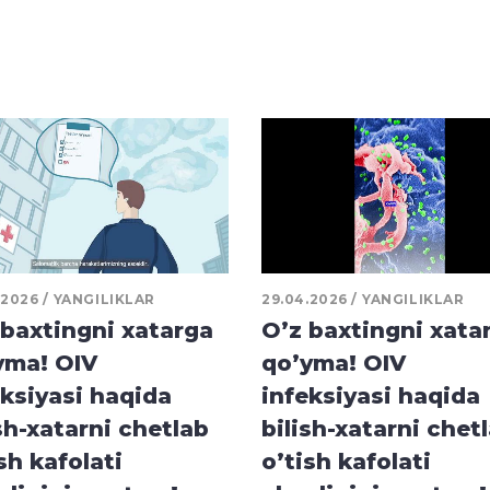
.2026
YANGILIKLAR
29.04.2026
YANGILIKLAR
 baxtingni xatarga
O’z baxtingni xata
yma! OIV
qo’yma! OIV
eksiyasi haqida
infeksiyasi haqida
sh-xatarni chetlab
bilish-xatarni chet
sh kafolati
o’tish kafolati