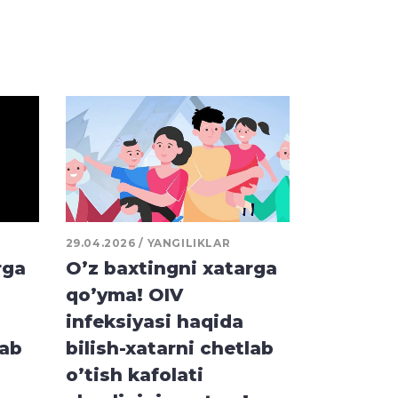
29.04.2026
YANGILIKLAR
rga
O’z baxtingni xatarga
qo’yma! OIV
infeksiyasi haqida
lab
bilish-xatarni chetlab
o’tish kafolati