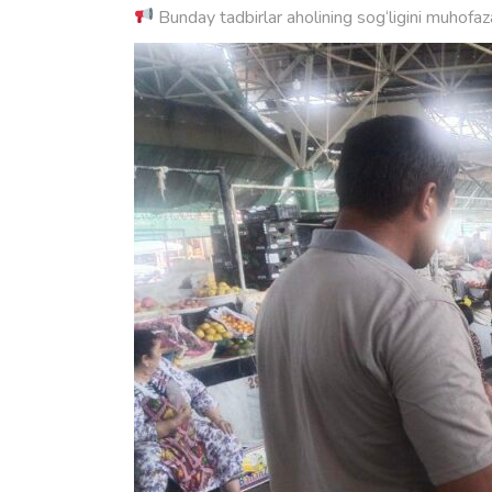
Bunday tadbirlar aholining sog‘ligini muhofaza