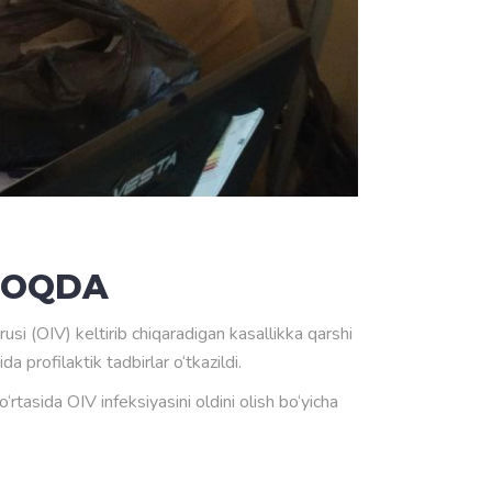
MOQDA
i (OIV) keltirib chiqaradigan kasallikka qarshi
a profilaktik tadbirlar o‘tkazildi.
‘rtasida OIV infeksiyasini oldini olish bo‘yicha