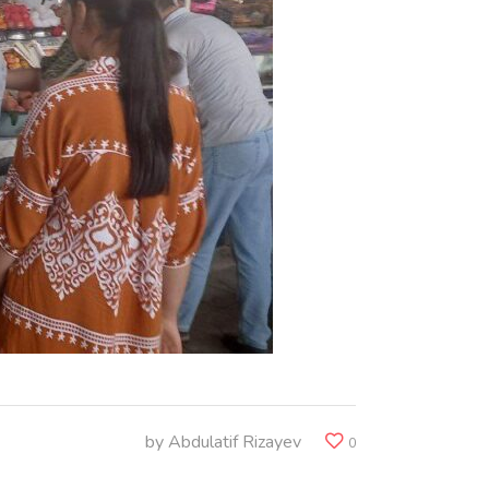
by
Abdulatif Rizayev
0