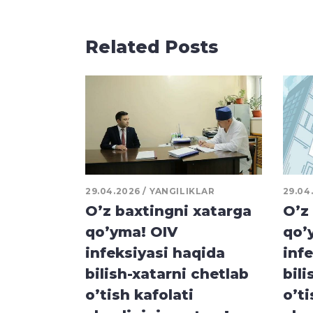
Related Posts
29.04.2026
YANGILIKLAR
29.04
O’z baxtingni xatarga
O’z
qo’yma! OIV
qo’
infeksiyasi haqida
inf
bilish-xatarni chetlab
bili
o’tish kafolati
o’ti