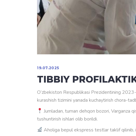
19.07.2025
TIBBIY PROFILAKT
O‘zbekiston Respublikasi Prezidentining 2023-yi
kurashish tizimini yanada kuchaytirish chora-tadbir
Jumladan, tuman dehqon bozori, Varganza qishlog
tushuntirish ishlari olib borildi.
Aholiga bepul ekspress testlar taklif qilinib, ixt