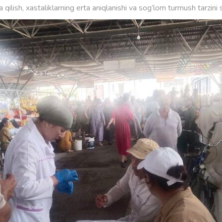
 qilish, xastaliklarning erta aniqlanishi va sog‘lom turmush tarzin