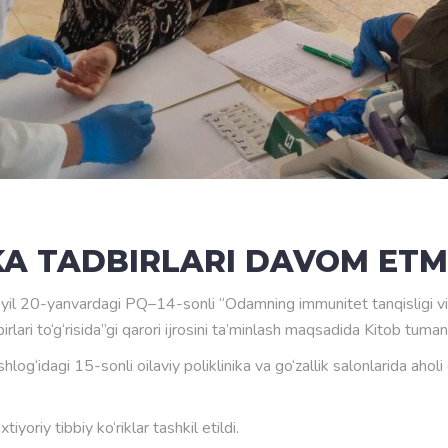
IKA TADBIRLARI DAVOM ET
l 20-yanvardagi PQ–14-sonli “Odamning immunitet tanqisligi virus
lari to‘g‘risida”gi qarori ijrosini ta’minlash maqsadida Kitob tumanid
‘idagi 15-sonli oilaviy poliklinika va go‘zallik salonlarida aholi o
iyoriy tibbiy ko‘riklar tashkil etildi.