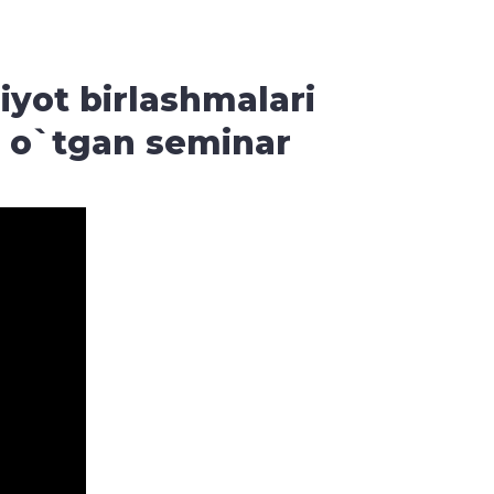
yot birlashmalari
b o`tgan seminar