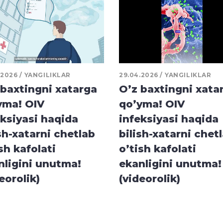
.2026
YANGILIKLAR
29.04.2026
YANGILIKLAR
 baxtingni xatarga
O’z baxtingni xata
yma! OIV
qo’yma! OIV
eksiyasi haqida
infeksiyasi haqida
sh-xatarni chetlab
bilish-xatarni chet
sh kafolati
o’tish kafolati
nligini unutma!
ekanligini unutma!
eorolik)
(videorolik)