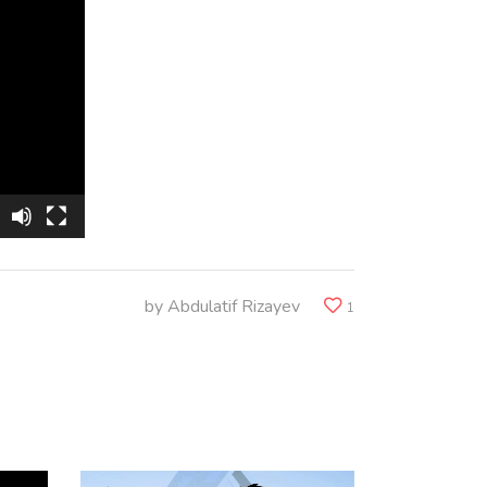
by
Abdulatif Rizayev
1