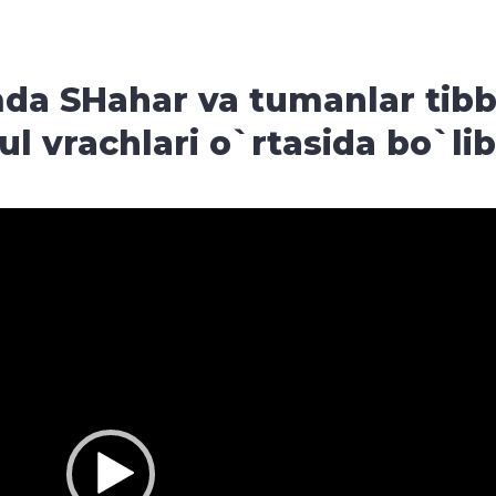
da SHahar va tumanlar tibbi
l vrachlari o`rtasida bo`li