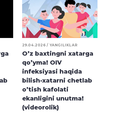
29.04.2026
YANGILIKLAR
rga
O’z baxtingni xatarga
qo’yma! OIV
infeksiyasi haqida
lab
bilish-xatarni chetlab
o’tish kafolati
ekanligini unutma!
(videorolik)