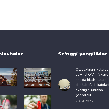
olavhalar
So'nggi yangiliklar
O’z baxtingni xatarga
qo’yma! OIV infeksiya
haqida bilish-xatarni
chetlab o’tish kafolati
ekanligini unutma!
(videorolik)
29.04.2026