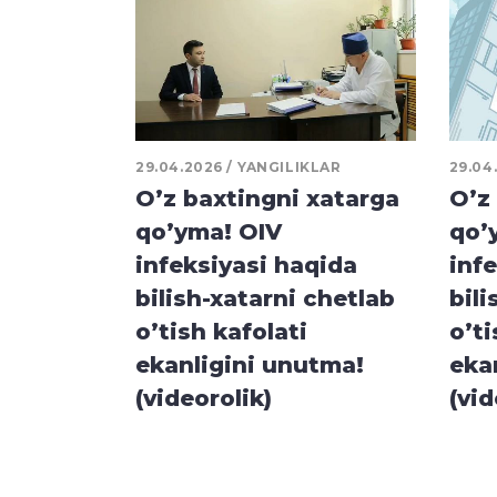
29.04.2026
YANGILIKLAR
29.04
O’z baxtingni xatarga
O’z
qo’yma! OIV
qo’
infeksiyasi haqida
inf
bilish-xatarni chetlab
bili
o’tish kafolati
o’ti
ekanligini unutma!
eka
(videorolik)
(vid