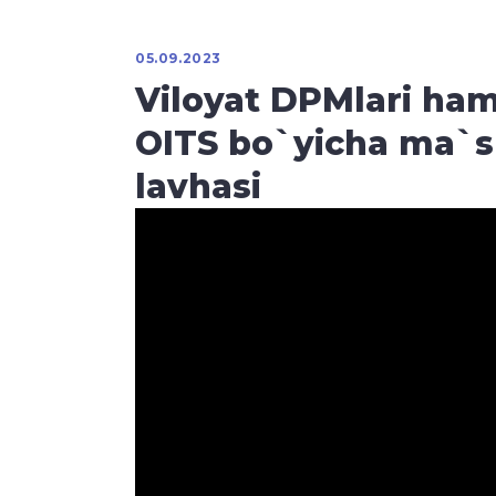
05.09.2023
Viloyat DPMlari ham
OITS bo`yicha ma`su
lavhasi
Видеоплеер