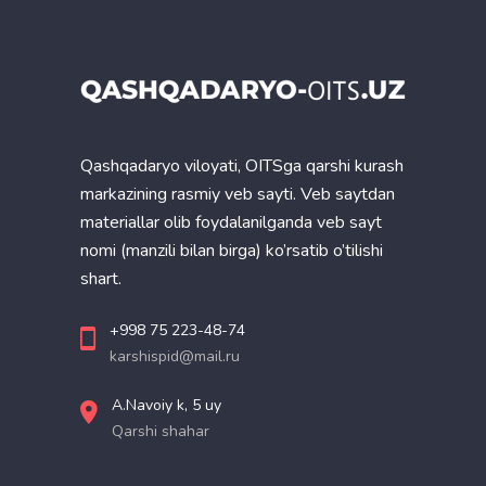
Qashqadaryo viloyati, OITSga qarshi kurash
markazining rasmiy veb sayti. Veb saytdan
materiallar olib foydalanilganda veb sayt
nomi (manzili bilan birga) ko’rsatib o’tilishi
shart.
+998 75 223-48-74
karshispid@mail.ru
A.Navoiy k, 5 uy
Qarshi shahar