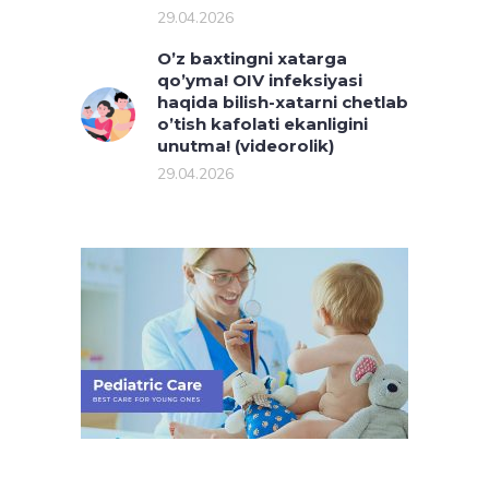
29.04.2026
O’z baxtingni xatarga
qo’yma! OIV infeksiyasi
haqida bilish-xatarni chetlab
o’tish kafolati ekanligini
unutma! (videorolik)
29.04.2026