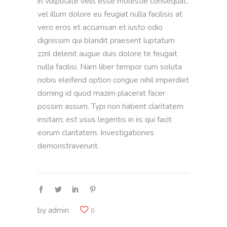
in vulputate velit esse molestie consequat,
vel illum dolore eu feugiat nulla facilisis at
vero eros et accumsan et iusto odio
dignissim qui blandit praesent luptatum
zzril delenit augue duis dolore te feugait
nulla facilisi. Nam liber tempor cum soluta
nobis eleifend option congue nihil imperdiet
doming id quod mazim placerat facer
possim assum. Typi non habent claritatem
insitam; est usus legentis in iis qui facit
eorum claritatem. Investigationes
demonstraverunt.
by
admin
0