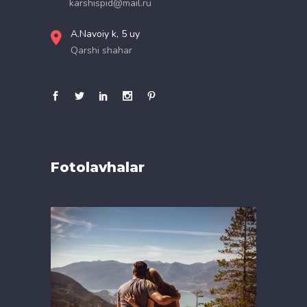
karshispid@mail.ru
A.Navoiy k, 5 uy
Qarshi shahar
Fotolavhalar