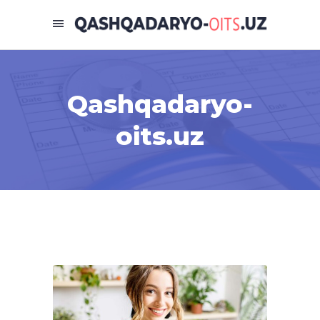
Qashqadaryo-
oits.uz