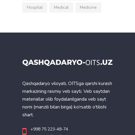
Hospital
Medical
Medicine
Qashqadaryo viloyati, OITSga qarshi kurash
markazining rasmiy veb sayti. Veb saytdan
materiallar olib foydalanilganda veb sayt
nomi (manzili bilan birga) ko’rsatib o’tilishi
shart.
+998 75 223-48-74